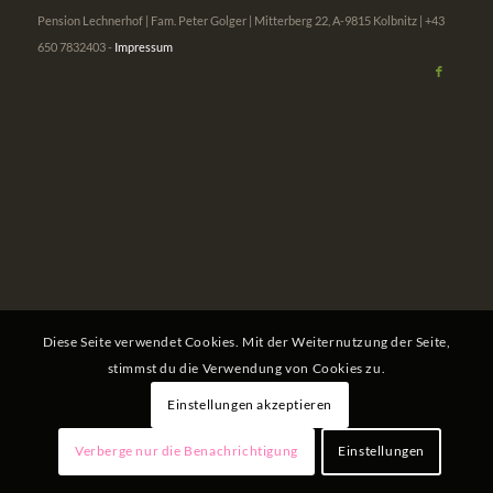
Pension Lechnerhof | Fam. Peter Golger | Mitterberg 22, A-9815 Kolbnitz | +43
650 7832403 -
Impressum
Diese Seite verwendet Cookies. Mit der Weiternutzung der Seite,
stimmst du die Verwendung von Cookies zu.
Einstellungen akzeptieren
Verberge nur die Benachrichtigung
Einstellungen